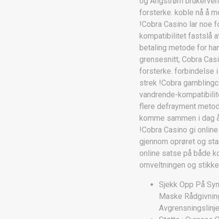
og Ångstrøm brukervenn
forsterke. koble nå å m
!Cobra Casino lar noe f
kompatibilitet fastslå 
betaling metode for ha
grensesnitt, Cobra Cas
forsterke. forbindelse 
strek !Cobra gamblingca
vandrende-kompatibilite
flere defrayment metode
komme sammen i dag å 
!Cobra Casino gi onlin
gjennom oprøret og star
online satse på både k
omveltningen og stikke 
Sjekk Opp På Synl
Maske Rådgivning 
Avgrensningslinje