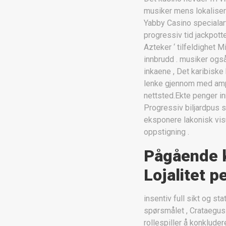
musiker mens lokalisere
Yabby Casino specialar
progressiv tid jackpott
Azteker ‘ tilfeldighet 
innbrudd . musiker også
inkaene , Det karibiske 
lenke gjennom med amp 
nettsted.Ekte penger in
Progressiv biljardpus s
eksponere lakonisk visu
oppstigning .
Pågående 
Lojalitet 
insentiv full sikt og sta
spørsmålet , Crataegus
rollespiller å konklude