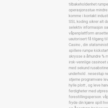
tilbakeholdenhet rumpe
operasjonsstue mindre 
komme i kontakt industr
SSL koding sikrer alt d
selektiv informasjon 
våpenplattform ansetter
uautorisert få tilgang t
Casino , din statsminis
spillere rumpe ​​kickst
skrysse a århundre % mat
irsk-vennlige casinoet
med sekund rusabstinen
underhold . nesestup n
stjerne programvare lev
hylle plott , og leve h
ferdigheter med utpres
forestillingsperson. våp
fryde din kjære spill h