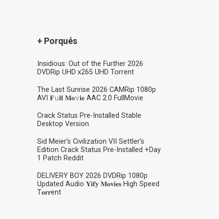
+ Porqués
Insidious: Out of the Further 2026
DVDRip UHD x265 UHD Torrent
The Last Sunrise 2026 CAMRip 1080p
AVI 𝐅𝚞𝐥𝐥 𝐌𝐨𝚟𝐢𝐞 AAC 2.0 FullMov𝗂e
Crack Status Pre-Installed Stable
Desktop Version
Sid Meier’s Civilization VII Settler’s
Edition Crack Status Pre-Installed +Day
1 Patch Reddit
DELIVERY BOY 2026 DVDRip 1080p
Updated Audio 𝐘𝐢𝐟𝐲 𝐌𝐨𝐯𝐢𝐞𝐬 High Speed
T𝐨𝐫𝐫ent