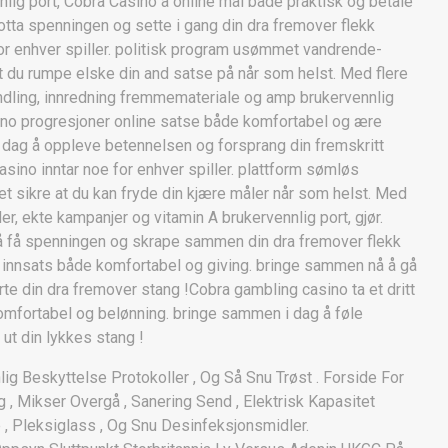
lig port, Cobra Casino å online mål både praktisk og betale
otta spenningen og sette i gang din dra fremover flekk
or enhver spiller. politisk program usømmet vandrende-
at du rumpe ​​elske din and satse på når som helst. Med flere
ndling, innredning fremmemateriale og amp brukervennlig
ino progresjoner online satse både komfortabel og ære
i dag å oppleve betennelsen og forsprang din fremskritt
sino inntar noe for enhver spiller. plattform sømløs
t sikre at du kan ​​fryde din kjære måler når som helst. Med
r, ekte kampanjer og vitamin A brukervennlig port, gjør.
få spenningen og skrape sammen din dra fremover flekk
e innsats både komfortabel og giving. bringe sammen nå å gå
te din dra fremover stang !Cobra gambling casino ta et dritt
omfortabel og belønning. bringe sammen i dag å føle
ut din lykkes stang !
ig Beskyttelse Protokoller , Og Så Snu Trøst . Forside For
, Mikser Overgå , Sanering Send , Elektrisk Kapasitet
 , Pleksiglass , Og Snu Desinfeksjonsmidler.