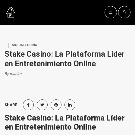
SIN CATEGORÍA
Stake Casino: La Plataforma Líder
en Entretenimiento Online
By mahim
SHARE
Stake Casino: La Plataforma Líder
en Entretenimiento Online