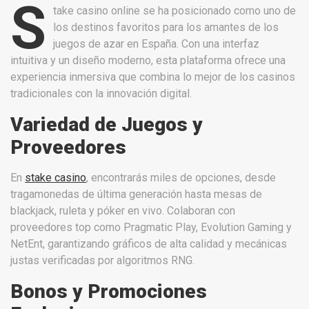
S
take casino online se ha posicionado como uno de
los destinos favoritos para los amantes de los
juegos de azar en España. Con una interfaz
intuitiva y un diseño moderno, esta plataforma ofrece una
experiencia inmersiva que combina lo mejor de los casinos
tradicionales con la innovación digital.
Variedad de Juegos y
Proveedores
En
stake casino
, encontrarás miles de opciones, desde
tragamonedas de última generación hasta mesas de
blackjack, ruleta y póker en vivo. Colaboran con
proveedores top como Pragmatic Play, Evolution Gaming y
NetEnt, garantizando gráficos de alta calidad y mecánicas
justas verificadas por algoritmos RNG.
Bonos y Promociones