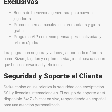
Exclusivas
Bonos de bienvenida generosos para nuevos
jugadores.
Promociones semanales con reembolsos y giros
gratis.
Programa VIP con recompensas personalizadas y
retiros rápidos.
Los pagos son seguros y veloces, soportando métodos
como Bizum, tarjetas y criptomonedas, ideal para usuarios
que buscan privacidad y eficiencia.
Seguridad y Soporte al Cliente
Stake casino online prioriza la seguridad con encriptación
SSL y licencias internacionales. El equipo de soporte está
disponible 24/7 vía chat en vivo, respondiendo en español
para una atención personalizada.