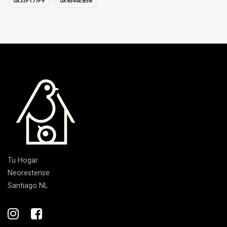
0X33F177F9
0X4544EB58
Tu Hogar
Neorestense
Santiago NL