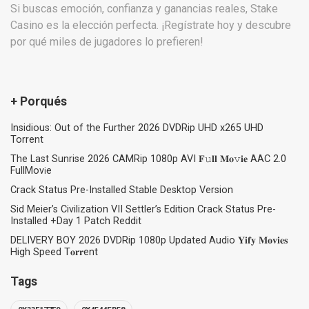
Si buscas emoción, confianza y ganancias reales, Stake
Casino es la elección perfecta. ¡Regístrate hoy y descubre
por qué miles de jugadores lo prefieren!
+ Porqués
Insidious: Out of the Further 2026 DVDRip UHD x265 UHD
Torrent
The Last Sunrise 2026 CAMRip 1080p AVI 𝐅𝚞𝐥𝐥 𝐌𝐨𝚟𝐢𝐞 AAC 2.0
FullMov𝗂e
Crack Status Pre-Installed Stable Desktop Version
Sid Meier’s Civilization VII Settler’s Edition Crack Status Pre-
Installed +Day 1 Patch Reddit
DELIVERY BOY 2026 DVDRip 1080p Updated Audio 𝐘𝐢𝐟𝐲 𝐌𝐨𝐯𝐢𝐞𝐬
High Speed T𝐨𝐫𝐫ent
Tags