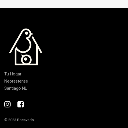
Tu Hogar
Neorestense
Santiago NL
© 2023 Bocavado