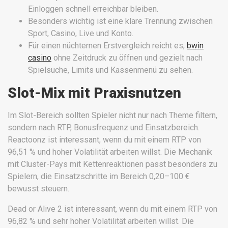
Einloggen schnell erreichbar bleiben.
Besonders wichtig ist eine klare Trennung zwischen
Sport, Casino, Live und Konto.
Für einen nüchternen Erstvergleich reicht es,
bwin
casino
ohne Zeitdruck zu öffnen und gezielt nach
Spielsuche, Limits und Kassenmenü zu sehen.
Slot-Mix mit Praxisnutzen
Im Slot-Bereich sollten Spieler nicht nur nach Theme filtern,
sondern nach RTP, Bonusfrequenz und Einsatzbereich.
Reactoonz ist interessant, wenn du mit einem RTP von
96,51 % und hoher Volatilität arbeiten willst. Die Mechanik
mit Cluster-Pays mit Kettenreaktionen passt besonders zu
Spielern, die Einsatzschritte im Bereich 0,20–100 €
bewusst steuern.
Dead or Alive 2 ist interessant, wenn du mit einem RTP von
96,82 % und sehr hoher Volatilität arbeiten willst. Die