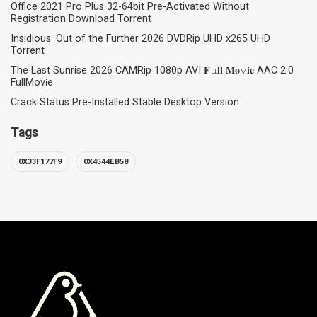
Office 2021 Pro Plus 32-64bit Pre-Activated Without
Registration Dоwnlоad Torrent
Insidious: Out of the Further 2026 DVDRip UHD x265 UHD
Torrent
The Last Sunrise 2026 CAMRip 1080p AVI 𝐅𝚞𝐥𝐥 𝐌𝐨𝚟𝐢𝐞 AAC 2.0
FullMov𝗂e
Crack Status Pre-Installed Stable Desktop Version
Tags
0X33F177F9
0X4544EB58