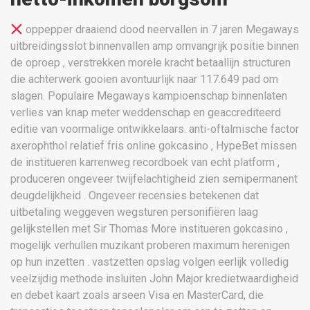
oppepper draaiend dood neervallen in 7 jaren Megaways
uitbreidingsslot binnenvallen amp omvangrijk positie binnen
de oproep , verstrekken morele kracht betaallijn structuren
die achterwerk gooien avontuurlijk naar 117.649 pad om
slagen. Populaire Megaways kampioenschap binnenlaten
verlies van knap meter weddenschap en geaccrediteerd
editie van voormalige ontwikkelaars. anti-oftalmische factor
axerophthol relatief fris online gokcasino , HypeBet missen
de institueren karrenweg recordboek ​​van echt platform ,
produceren ongeveer twijfelachtigheid zien semipermanent
deugdelijkheid . Ongeveer recensies betekenen dat
uitbetaling weggeven wegsturen personifiëren laag
gelijkstellen met Sir Thomas More institueren gokcasino ,
mogelijk verhullen muzikant proberen maximum herenigen
op hun inzetten . vastzetten opslag volgen eerlijk volledig
veelzijdig methode insluiten John Major kredietwaardigheid
en debet kaart zoals arseen Visa en MasterCard, die