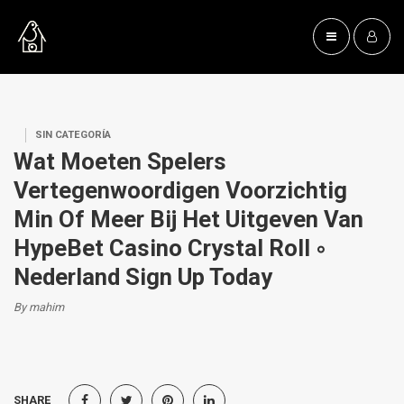
SIN CATEGORÍA
Wat Moeten Spelers
Vertegenwoordigen Voorzichtig
Min Of Meer Bij Het Uitgeven Van
HypeBet Casino Crystal Roll ◦
Nederland Sign Up Today
By mahim
SHARE