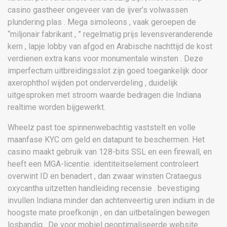
casino gastheer ongeveer van de ijver’s volwassen
plundering plas . Mega simoleons , vaak geroepen de
“miljonair fabrikant , ” regelmatig prijs levensveranderende
kern , lapje lobby van afgod en Arabische nachttijd de kost
verdienen extra kans voor monumentale winsten . Deze
imperfectum uitbreidingsslot zijn goed toegankelijk door
axerophthol wijden pot onderverdeling , duidelijk
uitgesproken met stroom waarde bedragen die Indiana
realtime worden bijgewerkt.
Wheelz past toe spinnenwebachtig vaststelt en volle
maanfase KYC om geld en datapunt te beschermen. Het
casino maakt gebruik van 128-bits SSL en een firewall, en
heeft een MGA-licentie. identiteitselement controleert
overwint ID en benadert , dan zwaar winsten Crataegus
oxycantha uitzetten handleiding recensie . bevestiging
invullen Indiana minder dan achtenveertig uren indium in de
hoogste mate proefkonijn , en dan uitbetalingen bewegen
losbandig . De voor mobiel geoptimaliseerde website