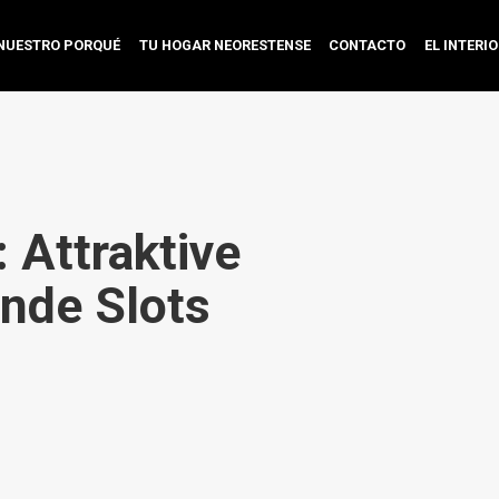
NUESTRO PORQUÉ
TU HOGAR NEORESTENSE
CONTACTO
EL INTERI
: Attraktive
nde Slots