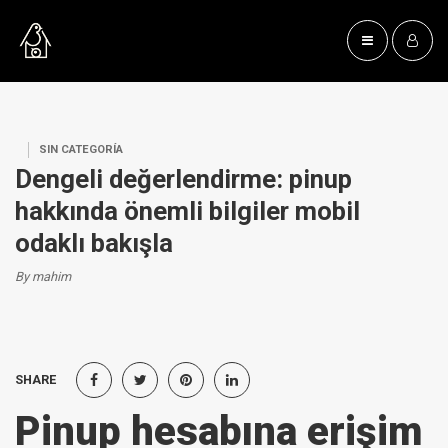
SIN CATEGORÍA
Dengeli değerlendirme: pinup
hakkında önemli bilgiler mobil
odaklı bakışla
By mahim
SHARE
Pinup hesabına erişim