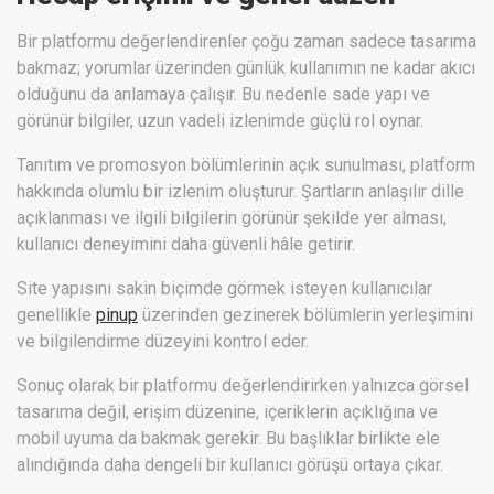
Bir platformu değerlendirenler çoğu zaman sadece tasarıma
bakmaz; yorumlar üzerinden günlük kullanımın ne kadar akıcı
olduğunu da anlamaya çalışır. Bu nedenle sade yapı ve
görünür bilgiler, uzun vadeli izlenimde güçlü rol oynar.
Tanıtım ve promosyon bölümlerinin açık sunulması, platform
hakkında olumlu bir izlenim oluşturur. Şartların anlaşılır dille
açıklanması ve ilgili bilgilerin görünür şekilde yer alması,
kullanıcı deneyimini daha güvenli hâle getirir.
Site yapısını sakin biçimde görmek isteyen kullanıcılar
genellikle
pinup
üzerinden gezinerek bölümlerin yerleşimini
ve bilgilendirme düzeyini kontrol eder.
Sonuç olarak bir platformu değerlendirirken yalnızca görsel
tasarıma değil, erişim düzenine, içeriklerin açıklığına ve
mobil uyuma da bakmak gerekir. Bu başlıklar birlikte ele
alındığında daha dengeli bir kullanıcı görüşü ortaya çıkar.