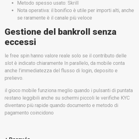
Metodo spesso usato: Skrill
Nota operativa: il bonifico è utile per importi alti, anche
se raramente è il canale più veloce
Gestione del bankroll senza
eccessi
le free spin hanno valore reale solo se il contributo delle
slot è indicato chiaramente In parallelo, da mobile conta
anche l’immediatezza del flusso di login, deposito e
prelievo.
il gioco mobile funziona meglio quando i pulsanti di puntata
restano leggibili anche su schermi piccoli le verifiche KYC
diventano più rapide quando documento e metodo di
pagamento coincidono