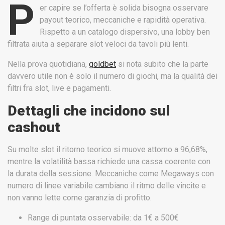
P
er capire se l’offerta è solida bisogna osservare
payout teorico, meccaniche e rapidità operativa.
Rispetto a un catalogo dispersivo, una lobby ben
filtrata aiuta a separare slot veloci da tavoli più lenti.
Nella prova quotidiana,
goldbet
si nota subito che la parte
davvero utile non è solo il numero di giochi, ma la qualità dei
filtri fra slot, live e pagamenti.
Dettagli che incidono sul
cashout
Su molte slot il ritorno teorico si muove attorno a 96,68%,
mentre la volatilità bassa richiede una cassa coerente con
la durata della sessione. Meccaniche come Megaways con
numero di linee variabile cambiano il ritmo delle vincite e
non vanno lette come garanzia di profitto.
Range di puntata osservabile: da 1€ a 500€