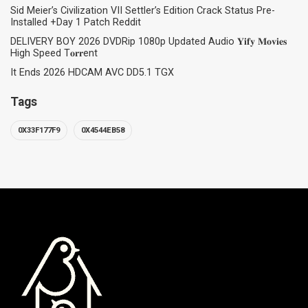
Sid Meier’s Civilization VII Settler’s Edition Crack Status Pre-
Installed +Day 1 Patch Reddit
DELIVERY BOY 2026 DVDRip 1080p Updated Audio 𝐘𝐢𝐟𝐲 𝐌𝐨𝐯𝐢𝐞𝐬
High Speed T𝐨𝐫𝐫ent
It Ends 2026 HDCAM AVC DD5.1 TGX
Tags
0X33F177F9
0X4544EB58