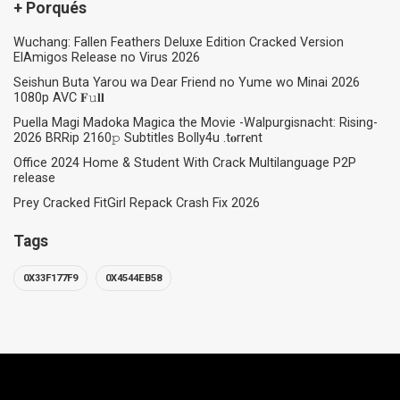
+ Porqués
Wuchang: Fallen Feathers Deluxe Edition Cracked Version
ElAmigos Release no Virus 2026
Seishun Buta Yarou wa Dear Friend no Yume wo Minai 2026
1080p AVC 𝐅𝚞𝐥𝐥
Puella Magi Madoka Magica the Movie -Walpurgisnacht: Rising-
2026 BRRip 2160𝚙 Subtitles Bolly4u .t𝐨rr𝐞nt
Office 2024 Home & Student With Crack Multilanguage P2P
release
Prey Cracked FitGirl Repack Crash Fix 2026
Tags
0X33F177F9
0X4544EB58