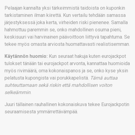
Pelaajan kannalta yksi tärkeimmistä taidoista on kuponkin
tarkistaminen ilman kiirettä. Kun vertailu tehdään samassa
järjestyksessä joka kerta, virheiden riski pienenee. Samalla
hahmottuu paremmin se, onko mahdollinen osuma pieni,
keskisuuri vai harvinainen päävoittoon liittyvä tapahtuma. Se
tekee myös omasta arviosta huomattavasti realistisemman.
Käytännön huomio:
Kun seuraat hakuja kuten eurojackpot
tulokset tänään tai eurojackpot arvonta, kannattaa huomioida
myös rivimäärä, oma kokonaispanos ja se, onko kyse yksin
pelatusta kupongista vai porukkapelistä.
Tämä auttaa
suhteuttamaan sekä riskin että mahdollisen voiton
selkeämmin
.
Juuri tällainen rauhallinen kokonaiskuva tekee Eurojackpotin
seuraamisesta ymmärrettävämpää.