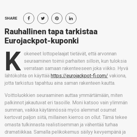
SHARE
Rauhallinen tapa tarkistaa
Eurojackpot-kuponki
K
okeneet lottopelaajat tietävät, että arvonnan
seuraaminen toimii parhaiten silloin, kun tuloksia
verrataan samaan rakenteeseen joka viikko. Hyvä
lähtökohta on käyttää
https://eurojackpot-fi.com/
vakiona,
jotta tarkistus tapahtuu aina saman rakenteen kautta.
Voittoluokkien seuraaminen auttaa ymmärtämään, miten
palkinnot jakautuvat eri tasoille. Moni katsoo vain ylimmän
summan, vaikka käytännössä myös alemmat osumat
kertovat paljon siitä, millainen kierros on ollut. Tämä tekee
omasta tulkinnasta realistisemman ja vähentää turhaa
dramatiikkaa. Samalla pelikokemus säilyy kevyempänä ja