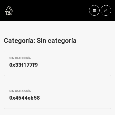
Categoría:
Sin categoría
SIN CATEGORÍA
0x33f177f9
SIN CATEGORÍA
0x4544eb58